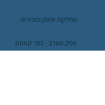
מחלקת שיווק ומכירות
אפק מערב - כפר קאסם
טל: 03-9021482
orders@sulamot-