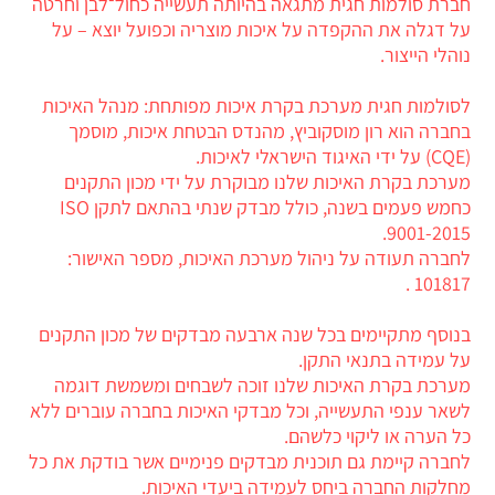
חברת סולמות חגית מתגאה בהיותה תעשייה כחול־לבן וחרטה
על דגלה את ההקפדה על איכות מוצריה וכפועל יוצא – על
נוהלי הייצור.
לסולמות חגית מערכת בקרת איכות מפותחת: מנהל האיכות
בחברה הוא רון מוסקוביץ, מהנדס הבטחת איכות, מוסמך
(CQE) על ידי האיגוד הישראלי לאיכות.
מערכת בקרת האיכות שלנו מבוקרת על ידי מכון התקנים
כחמש פעמים בשנה, כולל מבדק שנתי בהתאם לתקן ISO
9001-2015.
לחברה תעודה על ניהול מערכת האיכות, מספר האישור:
101817 .
בנוסף מתקיימים בכל שנה ארבעה מבדקים של מכון התקנים
על עמידה בתנאי התקן.
מערכת בקרת האיכות שלנו זוכה לשבחים ומשמשת דוגמה
לשאר ענפי התעשייה, וכל מבדקי האיכות בחברה עוברים ללא
כל הערה או ליקוי כלשהם.
לחברה קיימת גם תוכנית מבדקים פנימיים אשר בודקת את כל
מחלקות החברה ביחס לעמידה ביעדי האיכות.