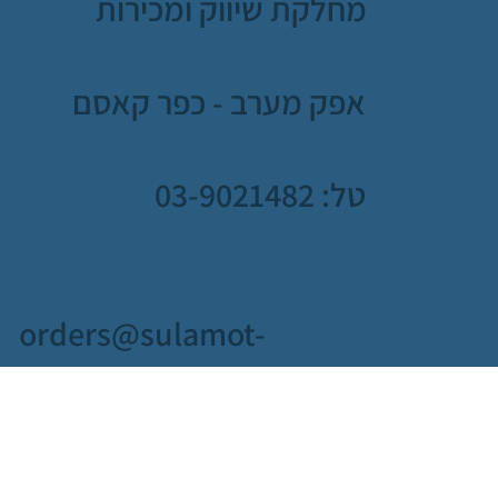
מחלקת שיווק ומכירות
אפק מערב - כפר קאסם
טל: 03-9021482
orders@sulamot-
hagit.co.il