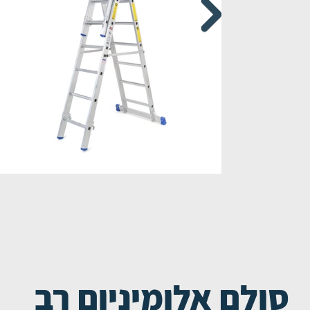
סולם אלומיניום רב
סולם רב שימושי (ג')